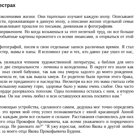
естрах
поколениями жизни. Они тщательно изучают каждую эпоху. Описывают
ости, проживающие в данную эпоху, а описание жизни отдельной семьи
станавливают прошлое по письмам, дневникам и фотографиям.
апряжением. Но когда возьмешься за этот нелегкий труд, он все больше
еобъятные картины прожитого со всеми нюансами, и оторваться от этой
фотографий, писем и свои отдельные записи различных времен. Я стал
тер, мамы и папы. Я вспомнил уже и тех, кто давно уже ушел от нас,
 увлекался чтением художественной литературы, а библия для него
 две специальности - печника и колодезника. В округе его знали как
 знал своей бабушки, так как она умерла задолго до моего рождения.
ончила ее, так как вышла замуж. Ее родители были против этого брака,
или ее приданного и наследства. Несмотря на все это мама считала себя
большому нашему горю, здоровье было у мамы очень слабое. Она часто
 сердце разорвалось пополам. Одна половинка осталась с ним, а вторую
новья. Он нас очень любил и всю оставшуюся жизнь посвятил нам."
 помощью устройства, сделанного самим, дедушка мог точно определять
а это время мой отец успел познакомиться с юной красавицей Анной
с каждым днем все сильнее и сильнее. Расставания становились для них
шего отца Прокофия Арсеньевича, как всеми уважаемого и порядочного
лода. Не рановато ли?" "Я ужу взрослая, люблю Якова и другой любви
 за моего отца Якова Прокофьевича Будник.