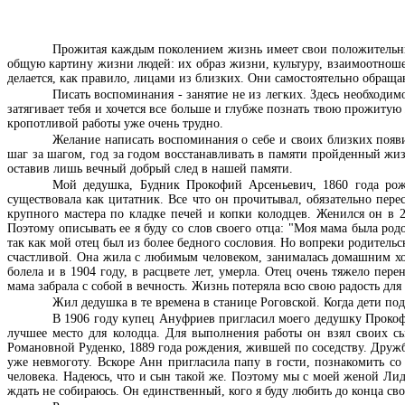
Прожитая каждым поколением жизнь имеет свои положительны
общую картину жизни людей: их образ жизни, культуру, взаимоотноше
делается, как правило, лицами из близких. Они самостоятельно обращ
Писать воспоминания - занятие не из легких. Здесь необходим
затягивает тебя и хочется все больше и глубже познать твою прожиту
кропотливой работы уже очень трудно.
Желание написать воспоминания о себе и своих близких появи
шаг за шагом, год за годом восстанавливать в памяти пройденный жи
оставив лишь вечный добрый след в нашей памяти.
Мой дедушка, Будник Прокофий Арсеньевич, 1860 года рожд
существовала как цитатник. Все что он прочитывал, обязательно пер
крупного мастера по кладке печей и копки колодцев. Женился он в 2
Поэтому описывать ее я буду со слов своего отца: "Моя мама была род
так как мой отец был из более бедного сословия. Но вопреки родительс
счастливой. Она жила с любимым человеком, занималась домашним хоз
болела и в 1904 году, в расцвете лет, умерла. Отец очень тяжело пер
мама забрала с собой в вечность. Жизнь потеряла всю свою радость для
Жил дедушка в те времена в станице Роговской. Когда дети подр
В 1906 году купец Ануфриев пригласил моего дедушку Прокофи
лучшее место для колодца. Для выполнения работы он взял своих с
Романовной Руденко, 1889 года рождения, жившей по соседству. Дружба
уже невмоготу. Вскоре Анн пригласила папу в гости, познакомить со
человека. Надеюсь, что и сын такой же. Поэтому мы с моей женой Ли
ждать не собираюсь. Он единственный, кого я буду любить до конца с