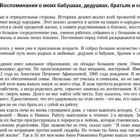
Воспоминания о моих бабушках, дедушках, братьях и с
е и отрицательные стороны. Историки делают анализ всей прожитой 
ние между народами. Этот анализ делается в целом на нацию и народн
аются к своей прожитой жизни, к памяти родственников и близких, вос
о большое сосредоточение ума, умение работать собранно и с большим н
ю жизнь и жизнь твоих близких. Постепенно перед тобой раскрываются н
лось у меня уже в преклонном возрасте. Я собрал большое количество 
зненный путь моих родных и любимых: дедушек и бабушек, братьев и сес
ения имел начальное образование, но обладал большим умом. Очень
есказывал другим. По происхождению он был мещанин, мастеровой. Имел
2 года на Анастасии Петровне Афанасьевой, 1860 года рождения. Я не
ом из обеспеченной семьи. Несколько лет училась в гимназии, но не зак
кой воле мама вышла замуж за моего отца. В знак протеста родители лиш
яйством, а когда родились дети, серьезно занялась их воспитанием. К 
енес смерть мамы. Долго не мог найти себе места. Ему казалось, что его
 него. Единственное, что его удерживало на этом свете - это мы, его сы
осли он стал брать их с собой на работу.
я класть печи во вновь строящемся доме, а также выкопать колодец. С
ыновей - Якова и Никона. Работу выполняли в течение 2-х месяцев. З
 их быстро прогрессировала и переросла в любовь, которая становилась 
 своими родителями. При знакомстве ее отец сказал папе: "Я знаю ва
дией не возражаем против вашей свадьбы. Но только ты Анна еще так мо
воей жизни". Так в 16 лет моя мама Анна Романовна Руденко вышла замуж