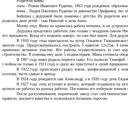
Родители мамы:
папа - Роман Иванович Руденко, 1863 года рождения, образован
мама - Лидия Павловна Руденко (в девичестве Орефьева), без о
Бабушка с дедушкой были знакомы с детства. Их родители жил
родилось двое детей - сын Николай и дочь Анна.
Моему отцу Якову не нравилась работа печника, и он устроилс
Дедушка продолжал работать уже только с младшим сыном Нико
его придавило. Когда его подняли наверх, он уже был мертв. Для дедуш
В 1910 году отца пригласили на хутор Ольховск Тимашевского
многие года. Предусматривалось построить 5 навесов 12х25м, 4 печ
принимал активное участие. Все работы осуществлялись за счет в
строительства. В помощь ему дали 5 подмастерьев. Мама готовила обед
В 1907 году мама родила первого сына. Его назвали Тимофей. В 
с войны он только в 1921 году и сразу же приступил к своей прерванно
В 1922 году происходил раздел земли, конфискованной у пом
поэтому, часть сдавал в аренду.
В 1924 году рождается сын Александр, а в 1926 году дочь Евдо
В 1927 году отец вступает в колхоз, который создавался на ху
колхозе он работал на разных работах. Постоянно его избирали членом
После раскулачивания, кирпичный завод стал собственностью
правило, высшего качества и пользовался большим спросом.