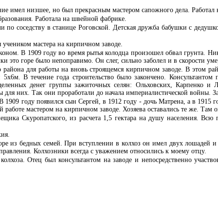
ие имел низшее, но был прекрасным мастером сапожного дела. Работал н
бразования. Работала на швейной фабрике.
и по соседству в станице Роговской. Детская дружба бабушки с дедушк
я учеником мастера на кирпичном заводе.
ном. В 1909 году во время рытья колодца произошел обвал грунта. Нико
ки это горе было непоправимо. Он слег, сильно заболел и в скорости уме
 района для работы на вновь строящемся кирпичном заводе. В этом рай
и 5х6м. В течение года строительство было закончено. Консультантом
ыделенных денег группы зажиточных селян: Ольховских, Карпенко и 
ы для них. Так они проработали до начала империалистической войны. З
1909 году появился сын Сергей, в 1912 году - дочь Матрена, а в 1915 го
й работе мастером на кирпичном заводе. Хозяева оставались те же. Там о
ещика Скуропатского, из расчета 1,5 гектара на душу населения. Всю
кия.
торе из бедных семей. При вступлении в колхоз он имел двух лошадей и 
 правления. Колхозники всегда с уважением относились к моему отцу.
 колхоза. Отец был консультантом на заводе и непосредственно участв