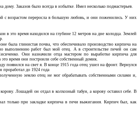
а дому. Заказов было всегда в избытке. Имел несколько подмастерьев.
ой с возрастом переросла в большую любовь, и они поженились. У них
н в это время находился на глубине 12 метров на дне колодца. Землей
р.
оне была глинистая почва, что обеспечивало производство кирпича на
 по выполнению работ был мой отец. А в строительстве печей он сам
Лисиченко. Они назначили отца мастером по выработке кирпича для
а это время они построили себе собственный домик.
ду появился на свет я. В конце 1915 года отец ушел на фронт. Вернулся
н проработал до 1924 года
 полученную землю отец не мог обрабатывать собственными силами и,
корову. Лошадей он отдал в колхозный табун, а корову оставил себе. В
овал только при закладке кирпича в печи выжигания. Кирпич был, как