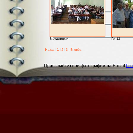
В аудитории
Гр. 13
Назад
|
1 |
2
|
3
|
Вперёд
Присылайте свои фотографии на E-mail
bso